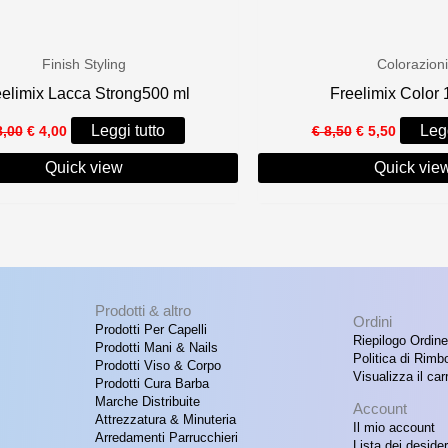
Finish Styling
Colorazioni
eelimix Lacca Strong500 ml
Freelimix Color 
Il
Il
Il
Il
Leggi tutto
Legg
,00
€
4,00
€
8,50
€
5,50
prezzo
prezzo
prezzo
prezzo
originale
attuale
originale
attuale
Quick view
Quick vie
era:
è:
era:
è:
€ 8,00.
€ 4,00.
€ 8,50.
€ 5,50.
Prodotti & altro
Ordini
Prodotti Per Capelli
Riepilogo Ordine
Prodotti Mani & Nails
Politica di Rimb
Prodotti Viso & Corpo
Visualizza il carr
Prodotti Cura Barba
Marche Distribuite
Account
Attrezzatura & Minuteria
Il mio account
Arredamenti Parrucchieri
Lista dei desider