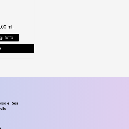
100 ml.
i tutto
w
orso e Resi
ello
i