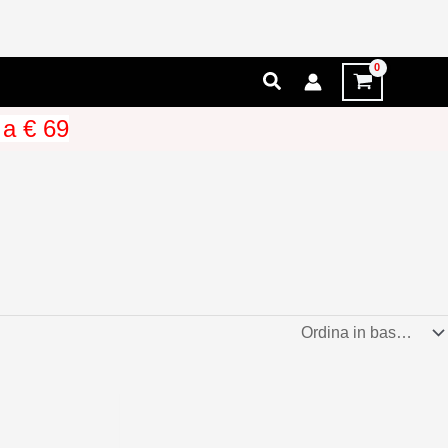
Cerca
 a € 69