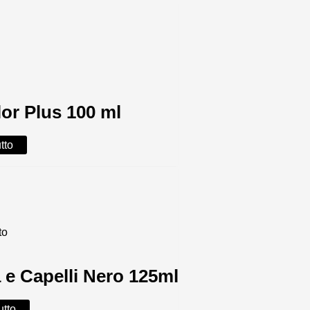
lor Plus 100 ml
tto
to
e Capelli Nero 125ml
utto