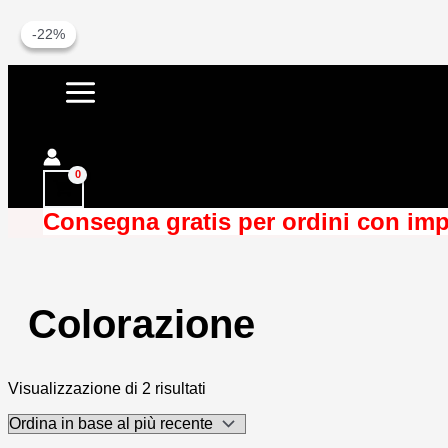
-49%
-22%
Vai
al
contenuto
Cerca
Consegna gratis per ordini con imp
Colorazione
Ordina
Visualizzazione di 2 risultati
in
base
al