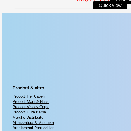
prezzo
prezzo
Quick view
originale
attuale
era:
è:
€ 23,00.
€ 18,00.
Prodotti & altro
Prodotti Per Capelli
Prodotti Mani & Nails
Prodotti Viso & Corpo
Prodotti Cura Barba
Marche Distribuite
Attrezzatura & Minuteria
Arredamenti Parrucchieri