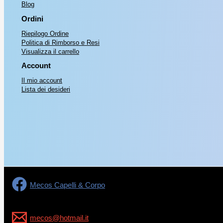
Blog
Ordini
Riepilogo Ordine
Politica di Rimborso e Resi
Visualizza il carrello
Account
Il mio account
Lista dei desideri
Mecos Capelli & Corpo
mecos@hotmail.it