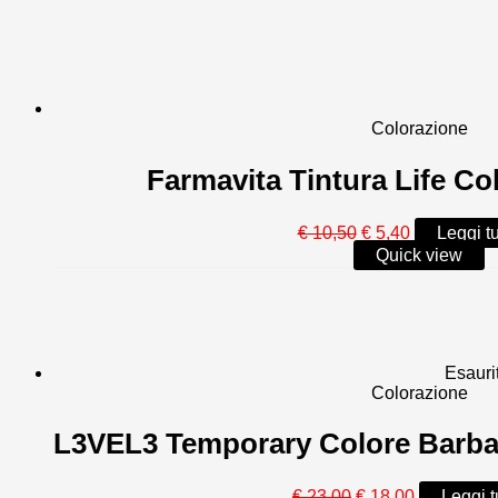
più
recente
Colorazione
Farmavita Tintura Life Co
Il
Il
€
10,50
€
5,40
Leggi tu
prezzo
prezzo
Quick view
originale
attuale
era:
è:
€ 10,50.
€ 5,40.
Esauri
Colorazione
L3VEL3 Temporary Colore Barba 
Il
Il
€
23,00
€
18,00
Leggi t