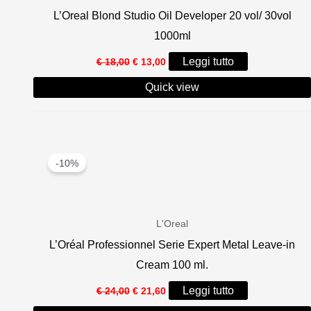
L’Oreal Blond Studio Oil Developer 20 vol/ 30vol
1000ml
Il
Il
Leggi tutto
€
18,00
€
13,00
prezzo
prezzo
originale
attuale
Quick view
era:
è:
€ 18,00.
€ 13,00.
-10%
L'Oreal
L’Oréal Professionnel Serie Expert Metal Leave-in
Cream 100 ml.
Il
Il
Leggi tutto
€
24,00
€
21,60
prezzo
prezzo