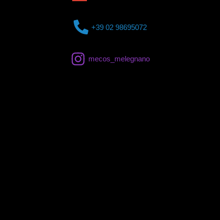
+39 02 98695072
mecos_melegnano