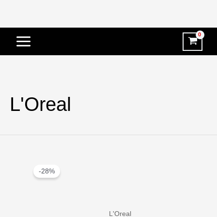
Vai
al
contenuto
L'Oreal
-28%
L'Oreal