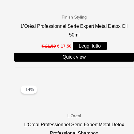
Finish Styling
L’Oréal Professionnel Serie Expert Metal Detox Oil
50ml
Il
Il
Leggi tutto
€
21,50
€
17,50
prezzo
prezzo
originale
attuale
Quick view
era:
è:
€ 21,50.
€ 17,50.
-14%
L'Oreal
L’Oreal Professionnel Serie Expert Metal Detox
Professional Shampoo