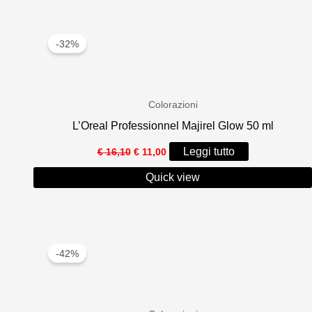
a
€ 25,00
-32%
Colorazioni
L’Oreal Professionnel Majirel Glow 50 ml
Il
Il
Leggi tutto
€
16,10
€
11,00
prezzo
prezzo
originale
attuale
Quick view
era:
è:
€ 16,10.
€ 11,00.
-42%