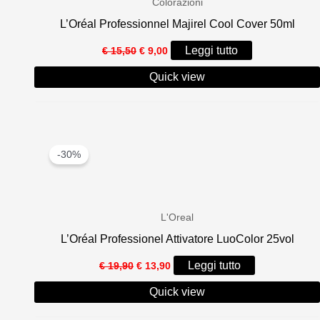
Colorazioni
L’Oréal Professionnel Majirel Cool Cover 50ml
Il
Il
Leggi tutto
€
15,50
€
9,00
prezzo
prezzo
originale
attuale
Quick view
era:
è:
€ 15,50.
€ 9,00.
-30%
L'Oreal
L’Oréal Professionel Attivatore LuoColor 25vol
Il
Il
Leggi tutto
€
19,90
€
13,90
prezzo
prezzo
originale
attuale
Quick view
era:
è:
€ 19,90.
€ 13,90.