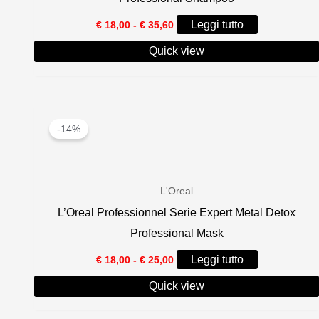
Fascia
Leggi tutto
€
18,00
-
€
35,60
di
prezzo:
Quick view
da
€ 18,00
a
€ 35,60
-14%
L'Oreal
L’Oreal Professionnel Serie Expert Metal Detox
Professional Mask
Fascia
Leggi tutto
€
18,00
-
€
25,00
di
prezzo:
Quick view
da
€ 18,00