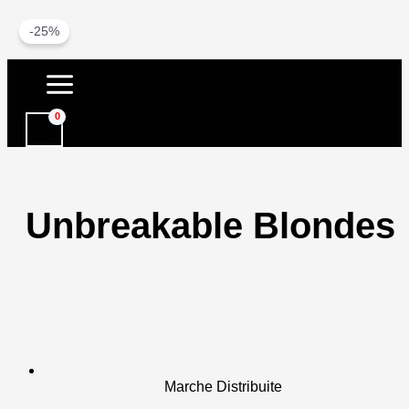
-25%
Vai
al
contenuto
Unbreakable Blondes
Marche Distribuite