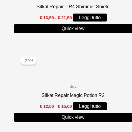
Silkat Repair – R4 Shimmer Shield
Fascia
Leggi tutto
€
13,50
-
€
21,50
di
prezzo:
Quick view
da
€ 13,50
a
€ 21,50
-29%
Bes
Silkat Repair Magic Potion R2
Fascia
Leggi tutto
€
12,00
-
€
15,00
di
prezzo:
Quick view
da
€ 12,00
a