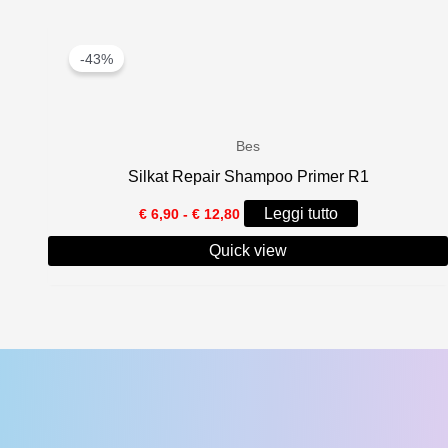
€ 15,00
-43%
Bes
Silkat Repair Shampoo Primer R1
Fascia
Leggi tutto
€
6,90
-
€
12,80
di
prezzo:
Quick view
da
€ 6,90
a
€ 12,80