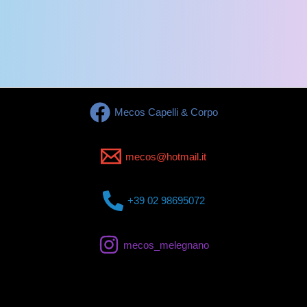
Mecos Capelli & Corpo
mecos@hotmail.it
+39 02 98695072
mecos_melegnano