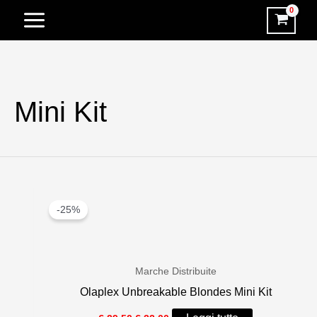
Vai
al
contenuto
Mini Kit
-25%
Marche Distribuite
Olaplex Unbreakable Blondes Mini Kit
Il
Il