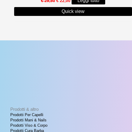
Leggi tutto
€
29,50
€
22,00
prezzo
prezzo
originale
attuale
Quick view
era:
è:
€ 29,50.
€ 22,00.
Prodotti & altro
Prodotti Per Capelli
Prodotti Mani & Nails
Prodotti Viso & Corpo
Prodotti Cura Barba