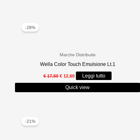
€ 31,70.
€ 22,20.
-28%
Marche Distribuite
Wella Color Touch Emulsione Lt.1
Il
Il
Leggi tutto
€
17,50
€
12,60
prezzo
prezzo
originale
attuale
Quick view
era:
è:
€ 17,50.
€ 12,60.
-21%