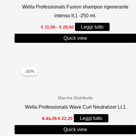
Wella Professionals Fusion shampoo rigenerante
intenso lt.1 -250 ml.
Fascia
Leggi tutto
€
11,50
-
€
29,00
di
prezzo:
Quick view
da
€ 11,50
a
€ 29,00
-30%
Marche Distribuite
Wella Professionals Wave Curl Neutralizer Lt.1
Il
Il
Leggi tutto
€
31,70
€
22,20
prezzo
prezzo
originale
attuale
Quick view
era:
è: