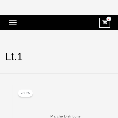
Vai
al
contenuto
Lt.1
-30%
Marche Distribuite