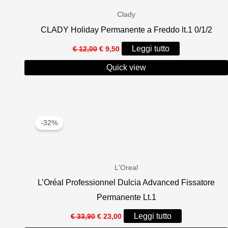
Clady
CLADY Holiday Permanente a Freddo lt.1 0/1/2
Il
Il
Leggi tutto
€
12,00
€
9,50
prezzo
prezzo
originale
attuale
Quick view
era:
è:
€ 12,00.
€ 9,50.
-32%
L'Oreal
L’Oréal Professionnel Dulcia Advanced Fissatore
Permanente Lt.1
Il
Il
Leggi tutto
€
33,90
€
23,00
prezzo
prezzo