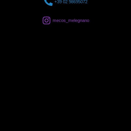
+39 02 98695072
mecos_melegnano