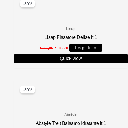
-30%
Lisap
Lisap Fissatore Delise lt.1
Il
Il
Leggi tutto
€
23,80
€
16,70
prezzo
prezzo
originale
attuale
Quick view
era:
è:
€ 23,80.
€ 16,70.
-30%
Abstyle
Abstyle Treit Balsamo Idratante lt.1