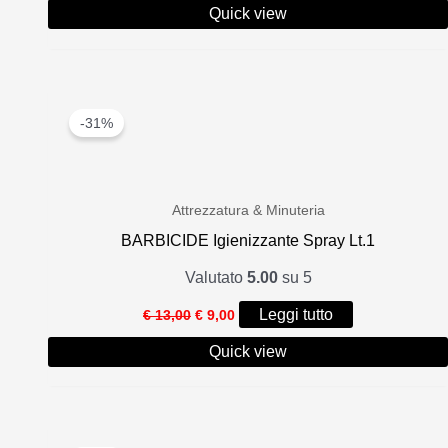
originale
attuale
Quick view
era:
è:
€ 33,90.
€ 23,00.
-31%
Attrezzatura & Minuteria
BARBICIDE Igienizzante Spray Lt.1
Valutato
5.00
su 5
Il
Il
Leggi tutto
€
13,00
€
9,00
prezzo
prezzo
originale
attuale
Quick view
era:
è:
€ 13,00.
€ 9,00.