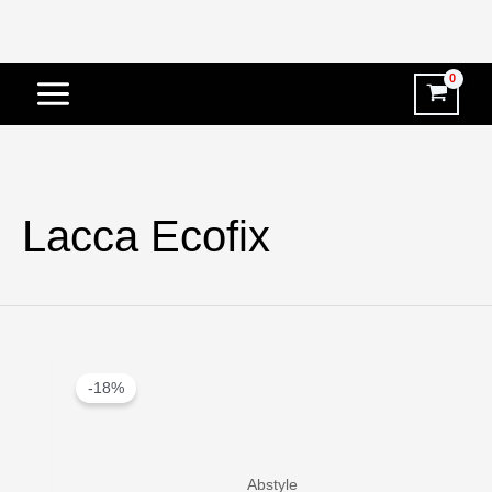
Vai
al
contenuto
Lacca Ecofix
-18%
Abstyle