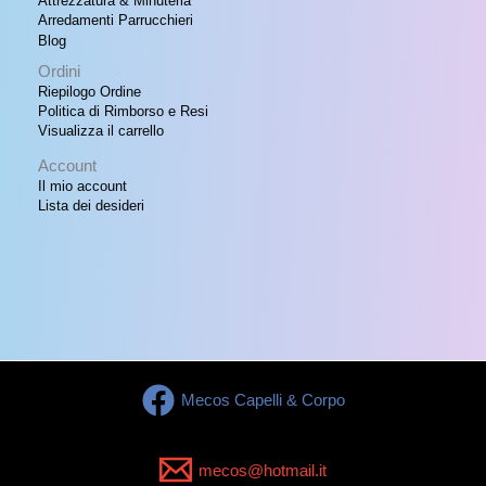
Attrezzatura & Minuteria
Arredamenti Parrucchieri
Blog
Ordini
Riepilogo Ordine
Politica di Rimborso e Resi
Visualizza il carrello
Account
Il mio account
Lista dei desideri
Mecos Capelli & Corpo
mecos@hotmail.it