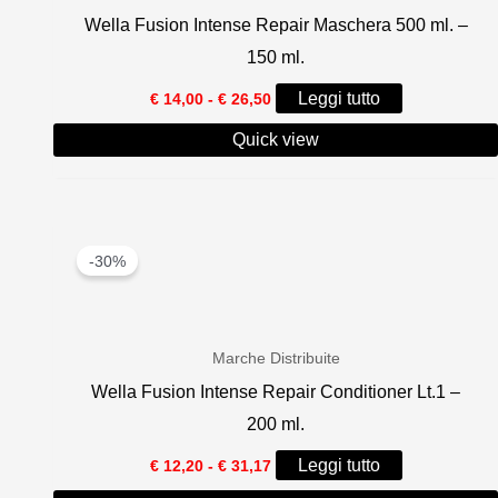
Wella Fusion Intense Repair Maschera 500 ml. –
150 ml.
Fascia
Leggi tutto
€
14,00
-
€
26,50
di
prezzo:
Quick view
da
€ 14,00
a
€ 26,50
-30%
Marche Distribuite
Wella Fusion Intense Repair Conditioner Lt.1 –
200 ml.
Fascia
Leggi tutto
€
12,20
-
€
31,17
di