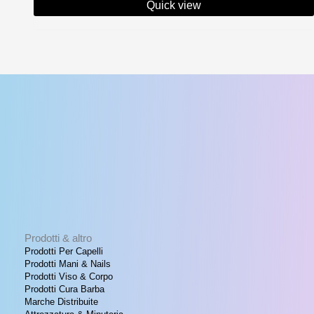
prezzo:
Quick view
da
€ 12,20
a
€ 31,17
Prodotti & altro
Prodotti Per Capelli
Prodotti Mani & Nails
Prodotti Viso & Corpo
Prodotti Cura Barba
Marche Distribuite