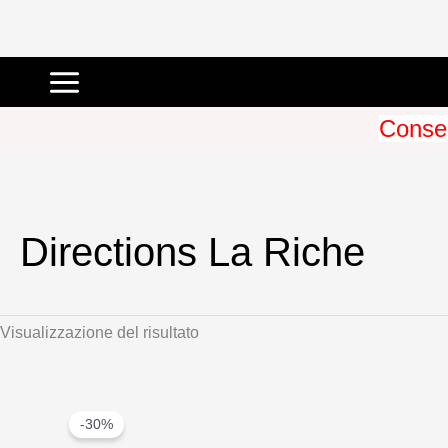
Vai
al
Conseg
contenuto
Directions La Riche
Visualizzazione del risultato
-30%