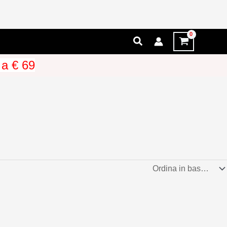
Cerca
 a € 69