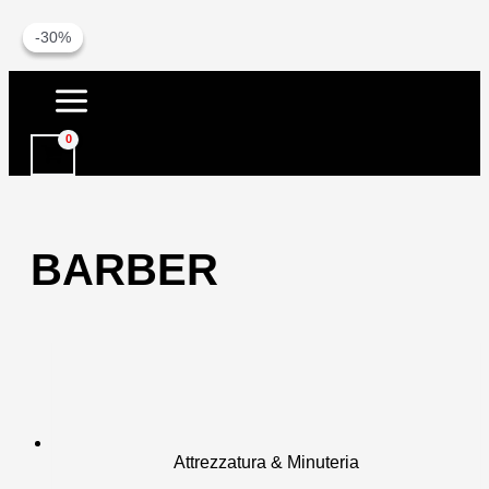
-23%
-30%
Vai
al
contenuto
BARBER
Attrezzatura & Minuteria