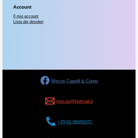
Account
Il mio account
Lista dei desideri
Mecos Capelli & Corpo
mecos@hotmail.it
+39 02 98695072