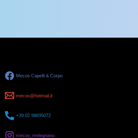
Mecos Capelli & Corpo
mecos@hotmail.it
+39 02 98695072
mecos_melegnano