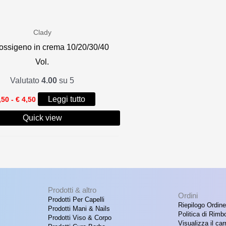
Clady
ossigeno in crema 10/20/30/40
Vol.
Valutato
4.00
su 5
Fascia
Leggi tutto
,50
-
€
4,50
di
prezzo:
Quick view
da
€ 1,50
a
€ 4,50
Prodotti & altro
Ordini
Prodotti Per Capelli
Riepilogo Ordine
Prodotti Mani & Nails
Politica di Rimb
Prodotti Viso & Corpo
Visualizza il carr