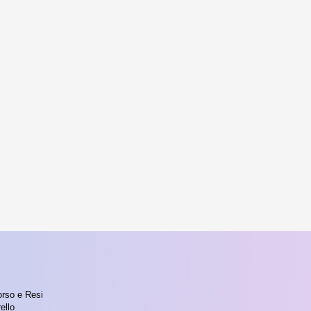
orso e Resi
ello