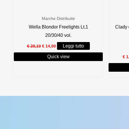
recente
Marche Distribuite
Wella Blondor Freelights Lt.1
Clady 
20/30/40 vol.
Il
Il
Leggi tutto
€
20,10
€
14,00
prezzo
prezzo
originale
attuale
Quick view
€
1
era:
è:
€ 20,10.
€ 14,00.