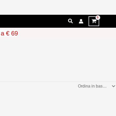
Cerca
 a € 69