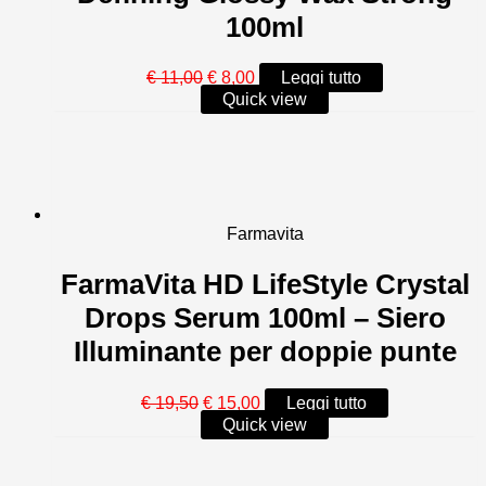
100ml
Il
Il
€
11,00
€
8,00
Leggi tutto
prezzo
prezzo
Quick view
originale
attuale
era:
è:
€ 11,00.
€ 8,00.
Farmavita
FarmaVita HD LifeStyle Crystal
Drops Serum 100ml – Siero
Illuminante per doppie punte
Il
Il
€
19,50
€
15,00
Leggi tutto
prezzo
prezzo
Quick view
originale
attuale
era:
è:
€ 19,50.
€ 15,00.