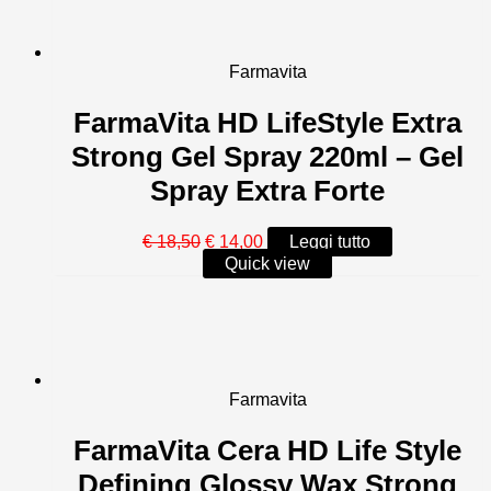
Farmavita
FarmaVita HD LifeStyle Extra
Strong Gel Spray 220ml – Gel
Spray Extra Forte
Il
Il
€
18,50
€
14,00
Leggi tutto
prezzo
prezzo
Quick view
originale
attuale
era:
è:
€ 18,50.
€ 14,00.
Farmavita
FarmaVita Cera HD Life Style
Defining Glossy Wax Strong