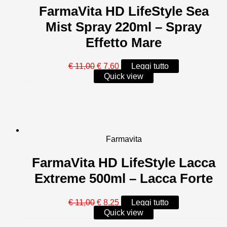
FarmaVita HD LifeStyle Sea
Mist Spray 220ml – Spray
Effetto Mare
Il
Il
€
11,00
€
7,60
Leggi tutto
prezzo
prezzo
Quick view
originale
attuale
era:
è:
€ 11,00.
€ 7,60.
Farmavita
FarmaVita HD LifeStyle Lacca
Extreme 500ml – Lacca Forte
Il
Il
€
11,00
€
8,25
Leggi tutto
prezzo
prezzo
Quick view
originale
attuale