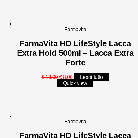
era:
è:
€ 11,00.
€ 8,25.
Farmavita
FarmaVita HD LifeStyle Lacca
Extra Hold 500ml – Lacca Extra
Forte
Il
Il
€
13,00
€
8,00
Leggi tutto
prezzo
prezzo
Quick view
originale
attuale
era:
è:
€ 13,00.
€ 8,00.
Farmavita
FarmaVita HD LifeStyle Lacca