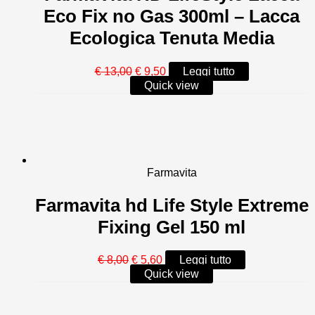
Eco Fix no Gas 300ml – Lacca
Ecologica Tenuta Media
Il
Il
€
13,00
€
9,50
Leggi tutto
prezzo
prezzo
Quick view
originale
attuale
era:
è:
€ 13,00.
€ 9,50.
Farmavita
Farmavita hd Life Style Extreme
Fixing Gel 150 ml
Il
Il
€
8,00
€
5,60
Leggi tutto
prezzo
prezzo
Quick view
originale
attuale
era:
è:
€ 8,00.
€ 5,60.