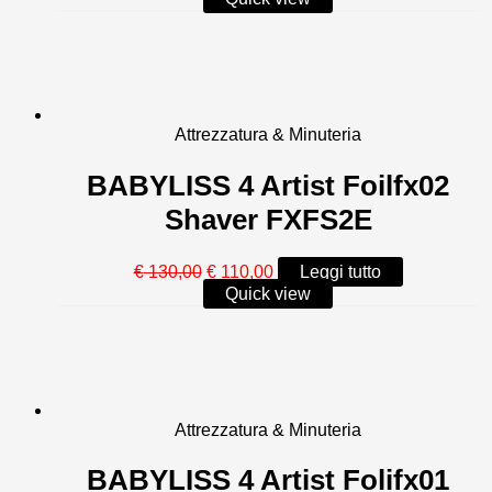
originale
attuale
era:
è:
€ 160,00.
€ 125,00.
Attrezzatura & Minuteria
BABYLISS 4 Artist Foilfx02
Shaver FXFS2E
Il
Il
€
130,00
€
110,00
Leggi tutto
prezzo
prezzo
Quick view
originale
attuale
era:
è:
€ 130,00.
€ 110,00.
Attrezzatura & Minuteria
BABYLISS 4 Artist Folifx01