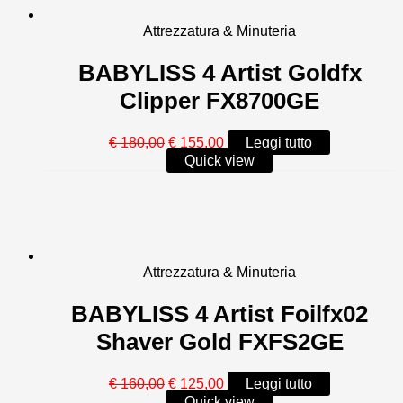
Attrezzatura & Minuteria
BABYLISS 4 Artist Goldfx
Clipper FX8700GE
Il
Il
€
180,00
€
155,00
Leggi tutto
prezzo
prezzo
Quick view
originale
attuale
era:
è:
€ 180,00.
€ 155,00.
Attrezzatura & Minuteria
BABYLISS 4 Artist Foilfx02
Shaver Gold FXFS2GE
Il
Il
€
160,00
€
125,00
Leggi tutto
prezzo
prezzo
Quick view