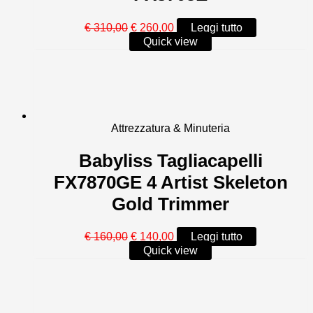
Il
Il
€
310,00
€
260,00
Leggi tutto
prezzo
prezzo
Quick view
originale
attuale
era:
è:
€ 310,00.
€ 260,00.
Attrezzatura & Minuteria
Babyliss Tagliacapelli
FX7870GE 4 Artist Skeleton
Gold Trimmer
Il
Il
€
160,00
€
140,00
Leggi tutto
prezzo
prezzo
Quick view
originale
attuale
era:
è:
€ 160,00.
€ 140,00.