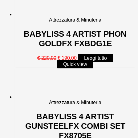
Attrezzatura & Minuteria
BABYLISS 4 ARTIST PHON
GOLDFX FXBDG1E
Il
Il
€
220,00
€
190,00
Leggi tutto
prezzo
prezzo
Quick view
originale
attuale
era:
è:
€ 220,00.
€ 190,00.
Attrezzatura & Minuteria
BABYLISS 4 ARTIST
GUNSTEELFX COMBI SET
FX8705E