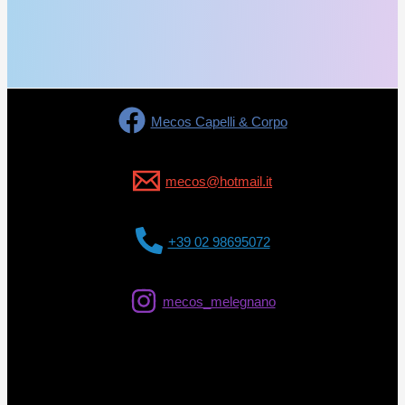
Mecos Capelli & Corpo
mecos@hotmail.it
+39 02 98695072
mecos_melegnano