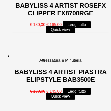
BABYLISS 4 ARTIST ROSEFX
CLIPPER FX8700RGE
Il
Il
€
180,00
€
165,00
Leggi tutto
prezzo
prezzo
Quick view
originale
attuale
era:
è:
€ 180,00.
€ 165,00.
Attrezzatura & Minuteria
BABYLISS 4 ARTIST PIASTRA
ELIPSTYLE BAB3500E
Il
Il
€
180,00
€
145,00
Leggi tutto
prezzo
prezzo
Quick view
originale
attuale
era:
è:
€ 180,00.
€ 145,00.