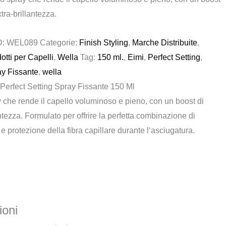
xtra-brillantezza.
era:
è:
€ 19,80.
€ 13,80.
D:
WEL089
Categorie:
Finish Styling
,
Marche Distribuite
,
otti per Capelli
,
Wella
Tag:
150 ml.
,
Eimi
,
Perfect Setting
,
y Fissante
,
wella
Perfect Setting Spray Fissante 150 Ml
 che rende il capello voluminoso e pieno, con un boost di
antezza. Formulato per offrire la perfetta combinazione di
e protezione della fibra capillare durante l‘asciugatura.
oni