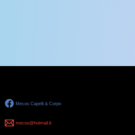
Mecos Capelli & Corpo
mecos@hotmail.it