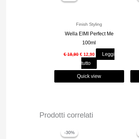
Finish Styling
Wella EIMI Perfect Me
100ml
Il
Il
Leggi
€
18,90
€
12,90
prezzo
prezzo
tutto
originale
attuale
era:
è:
€ 18,90.
€ 12,90.
Quick view
Prodotti correlati
-30%
-30%