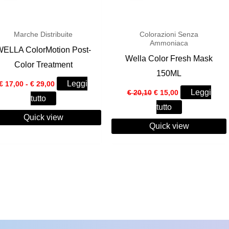
Marche Distribuite
Colorazioni Senza
Ammoniaca
WELLA ColorMotion Post-
Wella Color Fresh Mask
Color Treatment
150ML
Fascia
Leggi
€
17,00
-
€
29,00
Il
Il
di
Leggi
€
20,10
€
15,00
tutto
prezzo
prezzo
prezzo:
tutto
originale
attuale
da
era:
è:
Quick view
€ 17,00
Quick view
€ 20,10.
€ 15,00.
a
€ 29,00