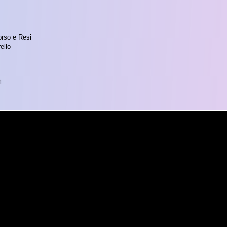
orso e Resi
ello
i