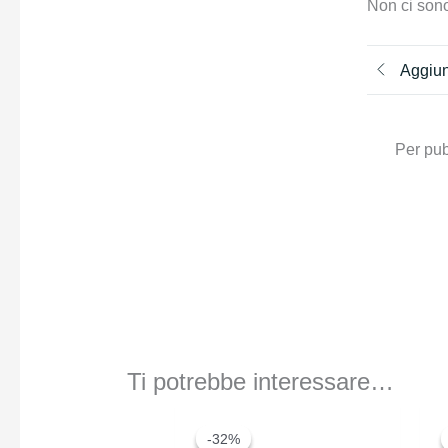
Non ci sono
Aggiun
Per pub
Ti potrebbe interessare…
-32%
-32%