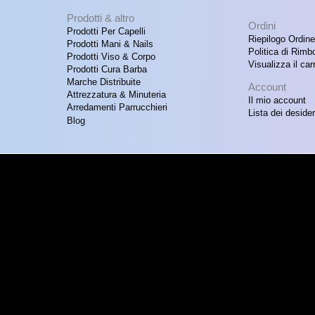
Prodotti & altro
Ordini
Prodotti Per Capelli
Riepilogo Ordine
Prodotti Mani & Nails
Politica di Rimb
Prodotti Viso & Corpo
Visualizza il carr
Prodotti Cura Barba
Marche Distribuite
Account
Attrezzatura & Minuteria
Il mio account
Arredamenti Parrucchieri
Lista dei desider
Blog