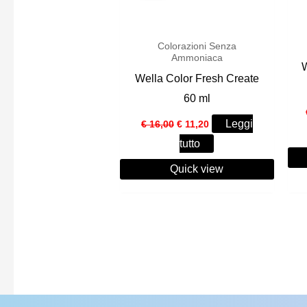
Colorazioni Senza
Ammoniaca
Wella Color Fresh Create
60 ml
Il
Il
Leggi
€
16,00
€
11,20
prezzo
prezzo
tutto
originale
attuale
era:
è:
Quick view
€ 16,00.
€ 11,20.