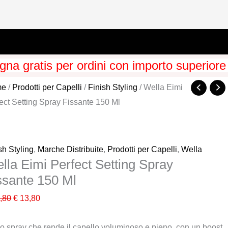
na gratis per ordini con importo superiore
me
/
Prodotti per Capelli
/
Finish Styling
/ Wella Eimi
ect Setting Spray Fissante 150 Ml
sh Styling
,
Marche Distribuite
,
Prodotti per Capelli
,
Wella
lla Eimi Perfect Setting Spray
ssante 150 Ml
Il
Il
,80
€
13,80
prezzo
prezzo
o spray che rende il capello voluminoso e pieno, con un boost
originale
attuale