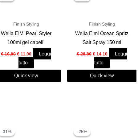
Finish Styling
Finish Styling
Wella EIMI Pearl Styler
Wella Eimi Ocean Spritz
100ml gel capelli
Salt Spray 150 ml
Il
Il
Il
Il
Leggi
Leggi
€
16,90
€
11,00
€
20,80
€
14,10
prezzo
prezzo
prezzo
prezzo
tutto
tutto
originale
attuale
originale
attuale
era:
è:
era:
è:
€ 16,90.
€ 11,00.
€ 20,80.
€ 14,10.
Quick view
Quick view
-31%
-31%
-25%
-25%