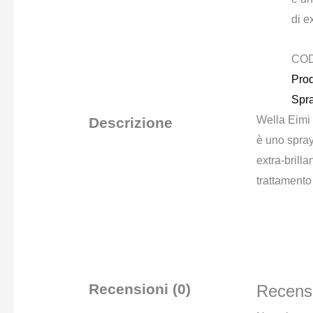
di e
CO
Prod
Spra
Wella Eimi 
Descrizione
è uno spray
extra-brill
trattamento 
Recensioni (0)
Recensi