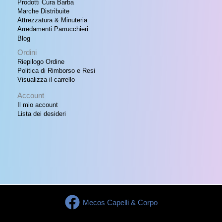
Prodotti Cura Barba
A
,
Marche Distribuite
0
Attrezzatura & Minuteria
0
Arredamenti Parrucchieri
.
Blog
Ordini
Riepilogo Ordine
Politica di Rimborso e Resi
Visualizza il carrello
Account
Il mio account
Lista dei desideri
Mecos Capelli & Corpo