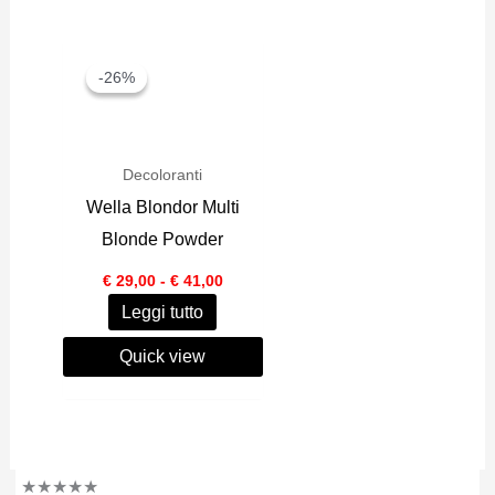
-26%
-26%
Decoloranti
Wella Blondor Multi
Blonde Powder
Fascia
€
29,00
-
€
41,00
di
Leggi tutto
prezzo:
da
€ 29,00
Quick view
a
€ 41,00
★
★
★
★
★