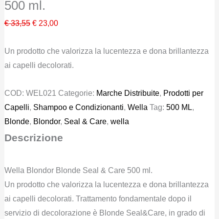
500 ml.
Il
Il
€
33,55
€
23,00
prezzo
prezzo
Un prodotto che valorizza la lucentezza e dona brillantezza
originale
attuale
ai capelli decolorati.
era:
è:
€ 33,55.
€ 23,00.
COD:
WEL021
Categorie:
Marche Distribuite
,
Prodotti per
Capelli
,
Shampoo e Condizionanti
,
Wella
Tag:
500 ML
,
Blonde
,
Blondor
,
Seal & Care
,
wella
Descrizione
Wella Blondor Blonde Seal & Care 500 ml.
Un prodotto che valorizza la lucentezza e dona brillantezza
ai capelli decolorati. Trattamento fondamentale dopo il
servizio di decolorazione è Blonde Seal&Care, in grado di