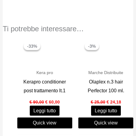
Ti potrebbe interessare…
-33%
-33%
-3%
-3%
Kera pro
Marche Distribuite
Kerapro conditioner
Olaplex n.3 hair
post trattamento lt.1
Perfector 100 ml.
Il
Il
Il
Il
€
90,00
€
60,00
€
25,00
€
24,18
prezzo
prezzo
prezzo
prezzo
Leggi tutto
Leggi tutto
originale
attuale
originale
attuale
era:
è:
era:
è:
€ 90,00.
€ 60,00.
€ 25,00.
€ 24,18
Quick view
Quick view