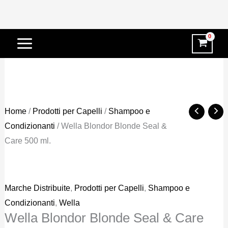
Vai
-31%
al
contenuto
Home
/
Prodotti per Capelli
/
Shampoo e
Condizionanti
/ Wella Blondor Blonde Seal &
Care 500 ml.
Marche Distribuite
,
Prodotti per Capelli
,
Shampoo e
Condizionanti
,
Wella
Wella Blondor Blonde Seal & Care