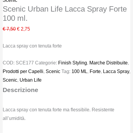
Scenic
Scenic Urban Life Lacca Spray Forte
100 ml.
Il
Il
€
7,50
€
2,75
prezzo
prezzo
Lacca spray con tenuta forte
originale
attuale
era:
è:
COD:
SCE177
Categorie:
Finish Styling
,
Marche Distribuite
,
€ 7,50.
€ 2,75.
Prodotti per Capelli
,
Scenic
Tag:
100 ML
,
Forte
,
Lacca Spray
,
Scenic
,
Urban Life
Descrizione
Lacca spray con tenuta forte ma flessibile. Resistente
all’umidità.