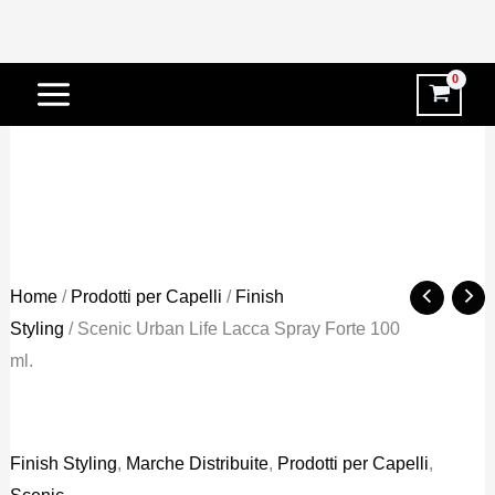
Vai
-63%
al
contenuto
Home
/
Prodotti per Capelli
/
Finish
Styling
/ Scenic Urban Life Lacca Spray Forte 100
ml.
Finish Styling
,
Marche Distribuite
,
Prodotti per Capelli
,