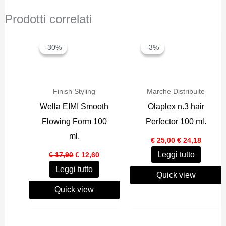
Prodotti correlati
-30%
-30%
-3%
-3%
Finish Styling
Marche Distribuite
Wella EIMI Smooth
Olaplex n.3 hair
Flowing Form 100
Perfector 100 ml.
ml.
Il
Il
€
25,00
€
24,18
prezzo
prezzo
Il
Il
Leggi tutto
€
17,90
€
12,60
originale
attuale
prezzo
prezzo
era:
è:
Leggi tutto
originale
attuale
€ 25,00.
€ 24,18
Quick view
era:
è:
€ 17,90.
€ 12,60.
Quick view