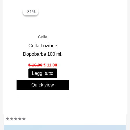
-31%
-31%
Cella
Cella Lozione
Dopobarba 100 ml.
Il
Il
€
16,00
€
11,00
prezzo
prezzo
Leggi tutto
originale
attuale
era:
è:
€ 16,00.
€ 11,00.
Quick view
★
★
★
★
★