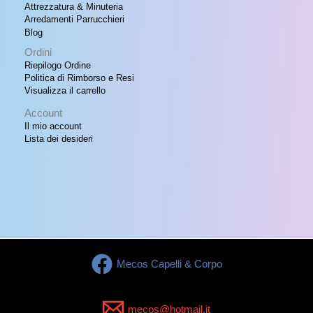
0
Attrezzatura & Minuteria
0
Arredamenti Parrucchieri
.
Blog
Ordini
Riepilogo Ordine
Politica di Rimborso e Resi
Visualizza il carrello
Account
Il mio account
Lista dei desideri
Mecos Capelli & Corpo
mecos@hotmail.it