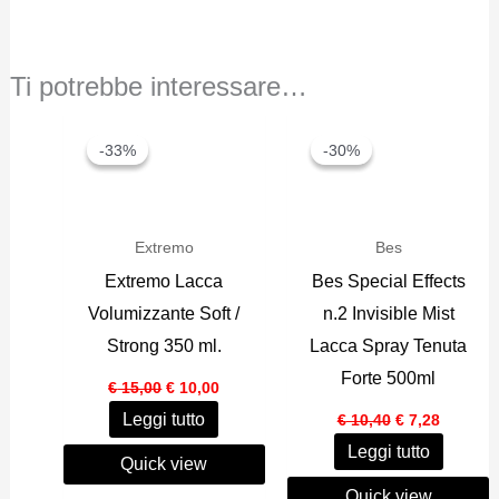
Ti potrebbe interessare…
-33%
-33%
-30%
-30%
Extremo
Bes
Extremo Lacca
Bes Special Effects
Volumizzante Soft /
n.2 Invisible Mist
Strong 350 ml.
Lacca Spray Tenuta
Forte 500ml
Il
Il
€
15,00
€
10,00
prezzo
prezzo
Il
Il
Leggi tutto
originale
attuale
€
10,40
€
7,28
prezzo
prezzo
era:
è:
Leggi tutto
originale
attuale
€ 15,00.
€ 10,00.
Quick view
era:
è:
€ 10,40.
€ 7,28.
Quick view