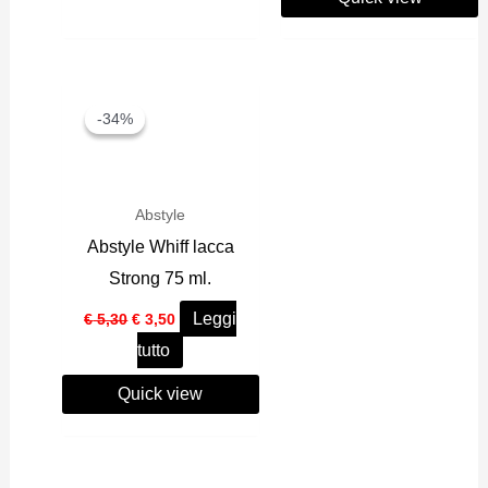
-34%
-34%
Abstyle
Abstyle Whiff lacca
Strong 75 ml.
Il
Il
Leggi
€
5,30
€
3,50
prezzo
prezzo
tutto
originale
attuale
era:
è:
€ 5,30.
€ 3,50.
Quick view