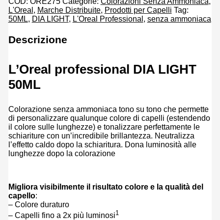
COD:
ORE275
Categorie:
Colorazioni Senza Ammoniaca
,
L'Oreal
,
Marche Distribuite
,
Prodotti per Capelli
Tag:
50ML
,
DIA LIGHT
,
L'Oreal Professional
,
senza ammoniaca
Descrizione
L’Oreal professional DIA LIGHT
50ML
Colorazione senza ammoniaca tono su tono che permette
di personalizzare qualunque colore di capelli (estendendo
il colore sulle lunghezze) e tonalizzare perfettamente le
schiariture con un’incredibile brillantezza. Neutralizza
l’effetto caldo dopo la schiaritura. Dona luminosità alle
lunghezze dopo la colorazione
Migliora visibilmente il risultato colore e la qualità del
capello
:
– Colore duraturo
1
– Capelli fino a 2x più luminosi