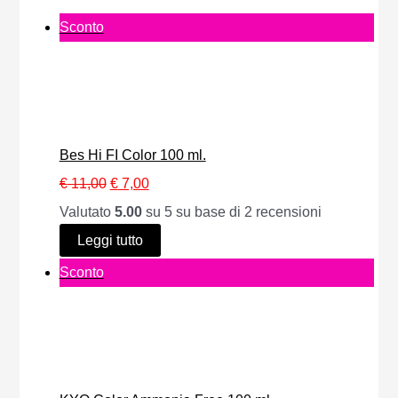
P
Sconto
r
o
d
o
Bes Hi FI Color 100 ml.
t
I
I
€
11,00
€
7,00
t
l
l
Valutato
5.00
su 5 su base di
2
recensioni
o
p
p
Leggi tutto
i
r
r
P
Sconto
n
e
e
r
o
z
z
o
f
z
z
d
f
o
o
o
e