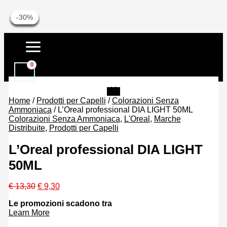
-30%
-30%
-30%
-34%
-34%
-30%
-30%
Vai
al
contenuto
Home
/
Prodotti per Capelli
/
Colorazioni Senza
Ammoniaca
/ L’Oreal professional DIA LIGHT 50ML
Colorazioni Senza Ammoniaca
,
L'Oreal
,
Marche
Distribuite
,
Prodotti per Capelli
L’Oreal professional DIA LIGHT
50ML
Il
Il
€
13,30
€
9,30
prezzo
prezzo
Le promozioni scadono tra
originale
attuale
Learn More
era:
è:
€ 13,30.
€ 9,30.