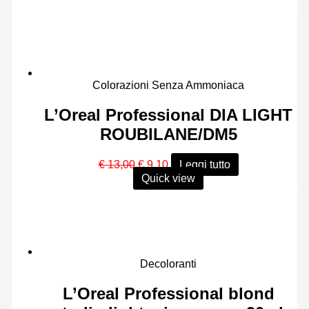
Colorazioni Senza Ammoniaca
L’Oreal Professional DIA LIGHT
ROUBILANE/DM5
Il
Il
€
13,00
€
9,10
Leggi tutto
prezzo
prezzo
Quick view
originale
attuale
era:
è:
€ 13,00.
€ 9,10.
Decoloranti
L’Oreal Professional blond