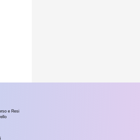
orso e Resi
ello
i