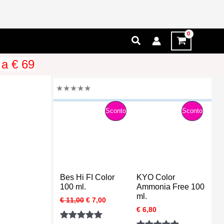
Cerca
 a € 69
★
★
★
★
★
P
P
Sconto
Sconto
R
R
O
O
D
D
Bes Hi FI Color
KYO Color
O
O
100 ml.
Ammonia Free 100
ml.
I
I
€
11,00
€
7,00
T
T
l
l
€
6,80
p
p