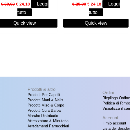
Il
Il
Il
Il
Leggi
Leggi
€
30,00
€
24,18
€
25,00
€
24,18
prezzo
prezzo
prezzo
prezzo
tutto
tutto
originale
attuale
originale
attuale
era:
è:
era:
è:
Quick view
€ 30,00.
€ 24,18.
Quick view
€ 25,00.
€ 24,18.
Prodotti & altro
Ordini
Prodotti Per Capelli
Riepilogo Ordine
Prodotti Mani & Nails
Politica di Rimb
Prodotti Viso & Corpo
Visualizza il carr
Prodotti Cura Barba
Marche Distribuite
Account
Attrezzatura & Minuteria
Il mio account
Arredamenti Parrucchieri
Lista dei desider