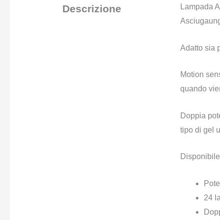
Lampada A
Descrizione
Asciugaung
Adatto sia 
Motion sens
quando vien
Doppia pote
tipo di gel u
Disponibile 
Pote
24 l
Dopp