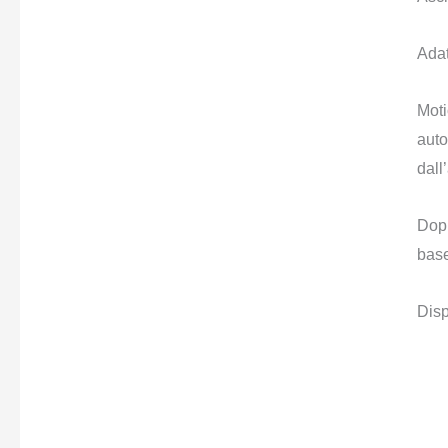
Adat
Moti
auto
dall
Dopp
base
Disp