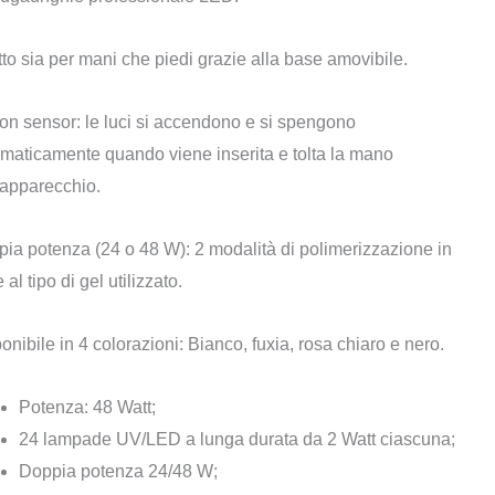
€ 56,00.
€ 43,90.
to sia per mani che piedi grazie alla base amovibile.
on sensor: le luci si accendono e si spengono
maticamente quando viene inserita e tolta la mano
’apparecchio.
ia potenza (24 o 48 W): 2 modalità di polimerizzazione in
 al tipo di gel utilizzato.
onibile in 4 colorazioni: Bianco, fuxia, rosa chiaro e nero.
Potenza: 48 Watt;
24 lampade UV/LED a lunga durata da 2 Watt ciascuna;
Doppia potenza 24/48 W;