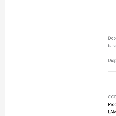
Dopp
base
Disp
CO
Prod
LA