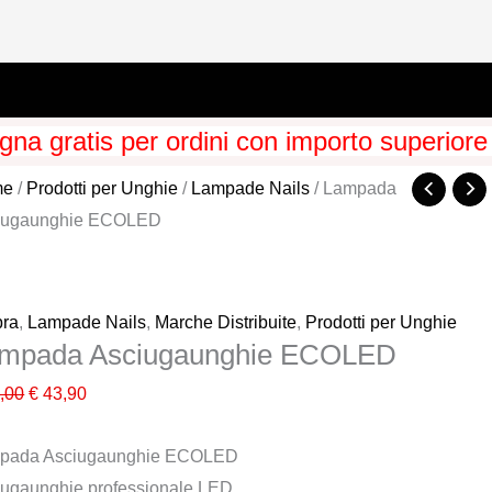
na gratis per ordini con importo superiore
me
/
Prodotti per Unghie
/
Lampade Nails
/ Lampada
iugaunghie ECOLED
bra
,
Lampade Nails
,
Marche Distribuite
,
Prodotti per Unghie
mpada Asciugaunghie ECOLED
Il
Il
,00
€
43,90
prezzo
prezzo
pada Asciugaunghie ECOLED
originale
attuale
iugaunghie professionale LED.
era:
è: