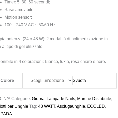
Timer: 5, 30, 60 secondi;
Base amovibile;
Motion sensor;
100 – 240 V AC ~ 50/60 Hz
ia potenza (24 o 48 W): 2 modalità di polimerizzazione in
 al tipo di gel utilizzato.
onibile in 4 colorazioni: Bianco, fuxia, rosa chiaro e nero.
Colore
Svuota
D:
N/A
Categorie:
Giubra
,
Lampade Nails
,
Marche Distribuite
,
otti per Unghie
Tag:
48 WATT
,
Asciugaunghie
,
ECOLED
,
MPADA