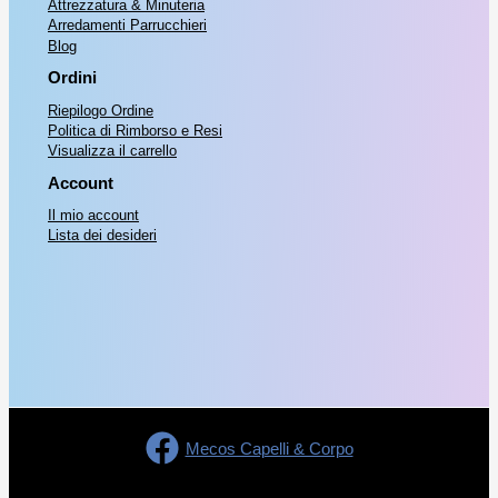
Attrezzatura & Minuteria
l
è
Arredamenti Parrucchieri
7
.
Blog
e
:
,
Ordini
e
€
0
Riepilogo Ordine
r
Politica di Rimborso e Resi
0
Visualizza il carrello
a
1
.
Account
:
1
Il mio account
€
,
Lista dei desideri
5
1
0
7
.
,
0
0
Mecos Capelli & Corpo
.