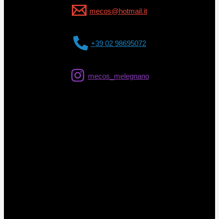
mecos@hotmail.it
+39 02 98695072
mecos_melegnano