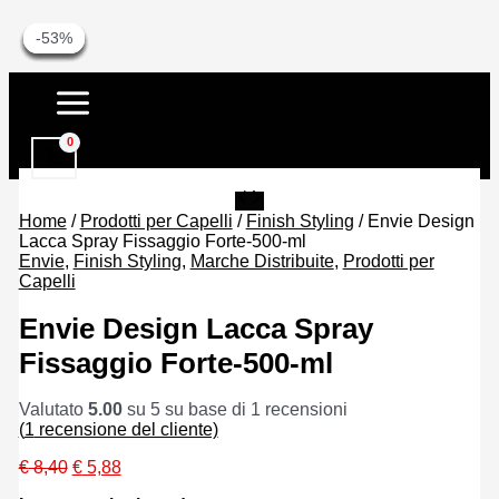
-30%
-30%
-30%
-27%
-27%
-53%
-53%
Vai
al
contenuto
Home
/
Prodotti per Capelli
/
Finish Styling
/ Envie Design
Lacca Spray Fissaggio Forte-500-ml
Envie
,
Finish Styling
,
Marche Distribuite
,
Prodotti per
Capelli
Envie Design Lacca Spray
Fissaggio Forte-500-ml
Valutato
5.00
su 5 su base di
1
recensioni
(
1
recensione del cliente)
Il
Il
€
8,40
€
5,88
prezzo
prezzo