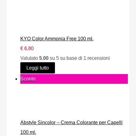
e
e
r
o
z
z
o
f
z
z
d
f
o
o
o
e
KYO Color Ammonia Free 100 ml.
o
a
t
r
€
6,80
r
t
t
t
Valutato
5.00
su 5 su base di
1
recensioni
i
t
o
a
Leggi tutto
g
u
i
P
Sconto
i
a
n
r
n
l
o
o
a
e
f
d
l
è
f
o
e
:
e
Abstyle Sincolor – Crema Colorante per Capelli
t
e
€
r
100 ml.