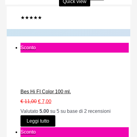
prezzo
prezzo
Quick view
originale
attuale
era:
è:
€ 8,50.
€ 4,00.
★
★
★
★
★
P
Sconto
r
o
d
o
Bes Hi FI Color 100 ml.
t
I
I
€
11,00
€
7,00
t
l
l
Valutato
5.00
su 5 su base di
2
recensioni
o
p
p
Leggi tutto
i
r
r
P
Sconto
n