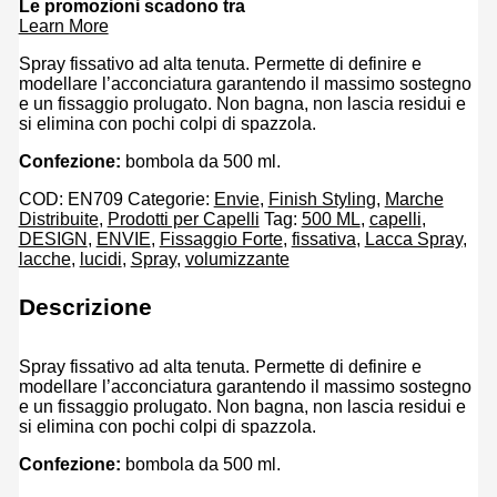
Le promozioni scadono tra
originale
attuale
Learn More
era:
è:
€ 8,40.
€ 5,88.
Spray fissativo ad alta tenuta. Permette di definire e
modellare l’acconciatura garantendo il massimo sostegno
e un fissaggio prolugato. Non bagna, non lascia residui e
si elimina con pochi colpi di spazzola.
Confezione:
bombola da 500 ml.
COD:
EN709
Categorie:
Envie
,
Finish Styling
,
Marche
Distribuite
,
Prodotti per Capelli
Tag:
500 ML
,
capelli
,
DESIGN
,
ENVIE
,
Fissaggio Forte
,
fissativa
,
Lacca Spray
,
lacche
,
lucidi
,
Spray
,
volumizzante
Descrizione
Spray fissativo ad alta tenuta. Permette di definire e
modellare l’acconciatura garantendo il massimo sostegno
e un fissaggio prolugato. Non bagna, non lascia residui e
si elimina con pochi colpi di spazzola.
Confezione:
bombola da 500 ml.