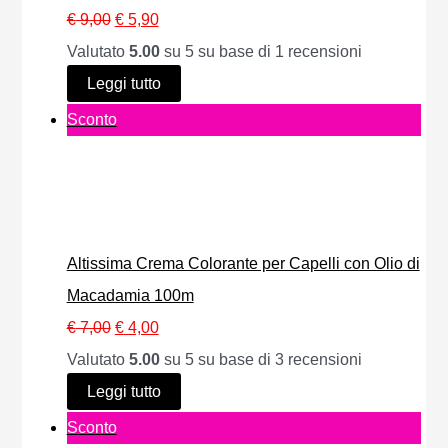
t
r
t
I
I
€
9,00
€
5,90
o
a
7
a
l
l
Valutato
5.00
su 5 su base di
1
recensioni
i
:
,
p
p
Leggi tutto
n
€
0
r
r
P
Sconto
o
0
e
e
r
f
1
.
z
z
o
f
1
z
z
d
e
,
o
o
o
r
Altissima Crema Colorante per Capelli con Olio di
0
o
a
t
t
Macadamia 100m
0
r
t
t
a
I
I
€
7,00
€
4,00
.
i
t
o
l
l
Valutato
5.00
su 5 su base di
3
recensioni
g
u
i
p
p
Leggi tutto
i
a
n
r
r
P
Sconto
n
l
o