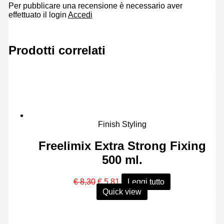
Per pubblicare una recensione è necessario aver
effettuato il login
Accedi
Prodotti correlati
Finish Styling
Freelimix Extra Strong Fixing
500 ml.
Il
Il
€
8,30
€
5,81
Leggi tutto
prezzo
prezzo
Quick view
originale
attuale
era:
è:
€ 8,30.
€ 5,81.