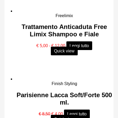
Freelimix
Trattamento Anticaduta Free
Limix Shampoo e Fiale
Fascia
€
5,00
-
€
12,00
Leggi tutto
di
Quick view
prezzo:
da
€ 5,00
a
€ 12,00
Finish Styling
Parisienne Lacca Soft/Forte 500
ml.
Il
Il
€
8,50
€
4,00
Leggi tutto