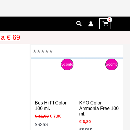
Cerca
 a € 69
★
★
★
★
★
P
P
Sconto
Sconto
R
R
O
O
D
D
Bes Hi FI Color
KYO Color
O
O
100 ml.
Ammonia Free 100
ml.
I
I
€
11,00
€
7,00
T
T
l
l
€
6,80
p
p