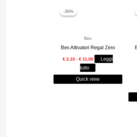
-30%
-30%
Bes
Bes Attivatori Regal Zero
Fascia
Leggi
€
2,10
-
€
11,00
di
tutto
prezzo:
da
Quick view
€ 2,10
a
€ 11,00