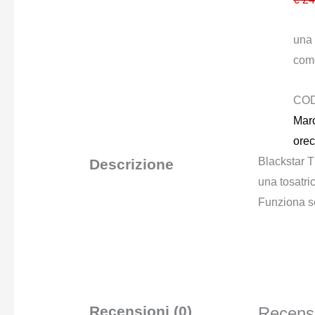
una 
com
CO
Marc
orec
Blackstar T
Descrizione
una tosatri
Funziona se
Recensioni (0)
Recensi