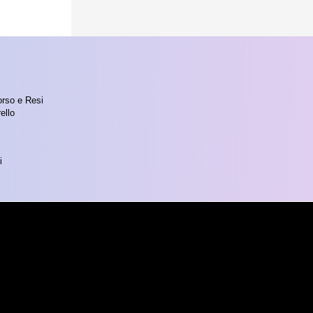
orso e Resi
ello
i