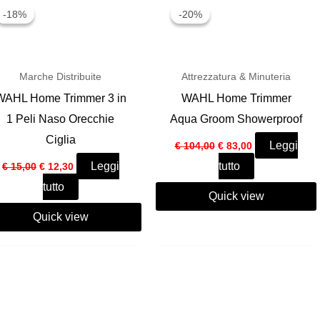
-18%
-18%
-20%
-20%
Marche Distribuite
Attrezzatura & Minuteria
WAHL Home Trimmer 3 in
WAHL Home Trimmer
1 Peli Naso Orecchie
Aqua Groom Showerproof
Ciglia
Il
Il
Leggi
€
104,00
€
83,00
prezzo
prezzo
Il
Il
Leggi
tutto
€
15,00
€
12,30
originale
attuale
prezzo
prezzo
era:
è:
tutto
originale
attuale
€ 104,00.
€ 83,00.
Quick view
era:
è:
€ 15,00.
€ 12,30.
Quick view