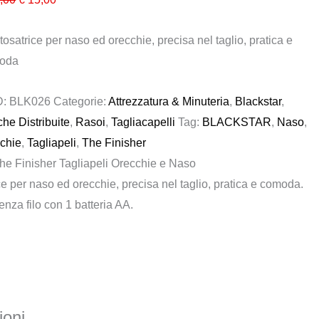
prezzo
prezzo
tosatrice per naso ed orecchie, precisa nel taglio, pratica e
originale
attuale
oda
era:
è:
€ 24,00.
€ 15,00.
D:
BLK026
Categorie:
Attrezzatura & Minuteria
,
Blackstar
,
he Distribuite
,
Rasoi
,
Tagliacapelli
Tag:
BLACKSTAR
,
Naso
,
chie
,
Tagliapeli
,
The Finisher
he Finisher Tagliapeli Orecchie e Naso
ce per naso ed orecchie, precisa nel taglio, pratica e comoda.
nza filo con 1 batteria AA.
oni