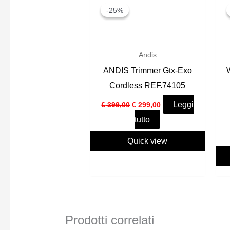
-25%
-25%
Andis
ANDIS Trimmer Gtx-Exo
Cordless REF.74105
Il
Il
Leggi
€
399,00
€
299,00
prezzo
prezzo
tutto
originale
attuale
era:
è:
€ 399,00.
€ 299,00.
Quick view
Prodotti correlati