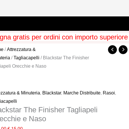
na gratis per ordini con importo superiore
me
/
Attrezzatura &
teria
/
Tagliacapelli
/ Blackstar The Finisher
iapeli Orecchie e Naso
ezzatura & Minuteria
,
Blackstar
,
Marche Distribuite
,
Rasoi
,
iacapelli
ackstar The Finisher Tagliapeli
ecchie e Naso
Il
Il
,00
€
15,00