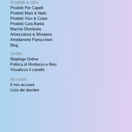
:
1
Prodotti & altro
R
€
,
Prodotti Per Capelli
5
Prodotti Mani & Nails
T
1
0
Prodotti Viso & Corpo
7
.
Prodotti Cura Barba
A
,
Marche Distribuite
0
Attrezzatura & Minuteria
0
Arredamenti Parrucchieri
.
Blog
Ordini
Riepilogo Ordine
Politica di Rimborso e Resi
Visualizza il carrello
Account
Il mio account
Lista dei desideri