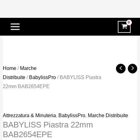
Vai
-31%
al
contenuto
Home
/
Marche
Distribuite
/
BabylissPro
/ BABYLISS Piastra
22mm BAB2654EPE
Attrezzatura & Minuteria
,
BabylissPro
,
Marche Distribuite
BABYLISS Piastra 22mm
BAB2654EPE