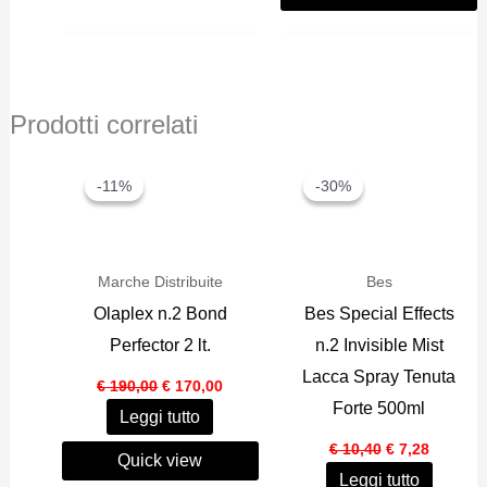
Prodotti correlati
-11%
-11%
-30%
-30%
Marche Distribuite
Bes
Olaplex n.2 Bond
Bes Special Effects
Perfector 2 lt.
n.2 Invisible Mist
Lacca Spray Tenuta
Il
Il
€
190,00
€
170,00
prezzo
prezzo
Forte 500ml
Leggi tutto
originale
attuale
era:
è:
Il
Il
€
10,40
€
7,28
€ 190,00.
€ 170,00.
Quick view
prezzo
prezzo
Leggi tutto
originale
attuale