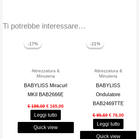
Ti potrebbe interessare…
-17%
-17%
-21%
-21%
Attrezzatura &
Attrezzatura &
Minuteria
Minuteria
BABYLISS Miracurl
BABYLISS
MKII BAB2666E
Ondulatore
BAB2469TTE
Il
Il
€
199,00
€
165,00
prezzo
prezzo
Il
Il
Leggi tutto
originale
attuale
€
95,60
€
76,00
prezzo
prezzo
era:
è:
Leggi tutto
originale
attuale
€ 199,00.
€ 165,00.
Quick view
era:
è:
€ 95,60.
€ 76,00
Quick view