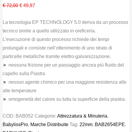
Il
Il
€
72,00
€
49,97
prezzo
prezzo
La tecnologia EP TECHNOLOGY 5.0 deriva da un processo
originale
attuale
tecnico simile a quello utilizzato in oreficeria.
era:
è:
L’esecuzione di questo processo richiede dei tempi
€ 72,00.
€ 49,97.
prolungati e consiste nell’ottenimento di uno strato di
particelle metalliche tramite elettro-galvanizzazione.
► nessuna frizione per un passaggio ancora più fluido del
capello sulla Piastra
► nessun agente chimico per una maggiore resistenza alle
alte temperature
► omogeneità del calore su tutta la superficie della piastra.
COD:
BAB052
Categorie:
Attrezzatura & Minuteria
,
BabylissPro
,
Marche Distribuite
Tag:
22mm
,
BAB2654EPE
,