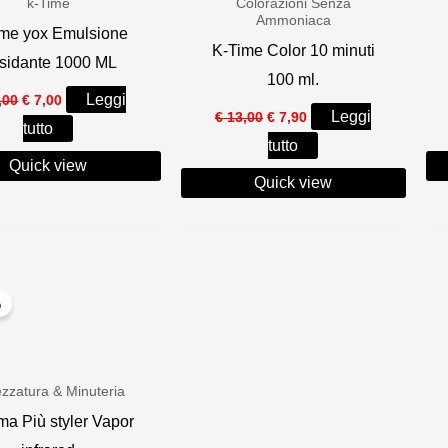
k-Time
Colorazioni Senza
Ammoniaca
ime yox Emulsione
K-Time Color 10 minuti
sidante 1000 ML
100 ml.
Il
Il
Leggi
,00
€
7,00
Il
Il
prezzo
prezzo
Leggi
€
13,00
€
7,90
tutto
prezzo
prezzo
originale
attuale
tutto
originale
attuale
era:
è:
era:
è:
Quick view
€ 12,00.
€ 7,00.
Quick view
€ 13,00.
€ 7,90.
%
ezzatura & Minuteria
a Più styler Vapor