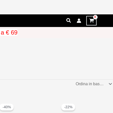
Cerca
 a € 69
-40%
-22%