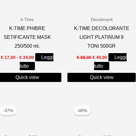
k-Time
Decoloranti
K-TIME PHIBRE
K-TIME DECOLORANTE
SETIFICANTE MASK
LIGHT PLATINUM 9
250/500 ml.
TONI 500GR
Fascia
Il
Il
Leggi
Leggi
€
17,00
-
€
24,00
€
58,00
€
45,00
di
prezzo
prezzo
tutto
tutto
prezzo:
originale
attuale
da
era:
è:
Quick view
€ 17,00
Quick view
€ 58,00.
€ 45,00.
a
€ 24,00
-37%
-45%