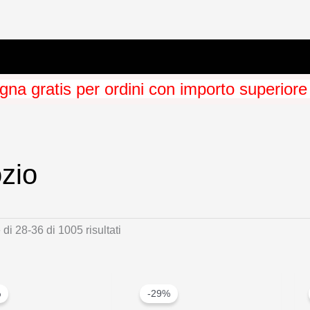
na gratis per ordini con importo superiore
zio
Ordina
di 28-36 di 1005 risultati
in
base
al
%
-29%
più