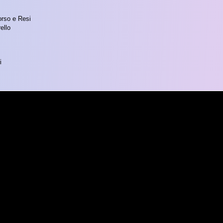
orso e Resi
ello
i