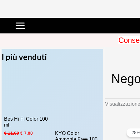
Vai
al
Conseg
contenuto
I più venduti
Nego
Visualizzazione 
Bes Hi FI Color 100
ml.
-28
I
I
KYO Color
€
11,00
€
7,00
l
l
Ammonia Free 100