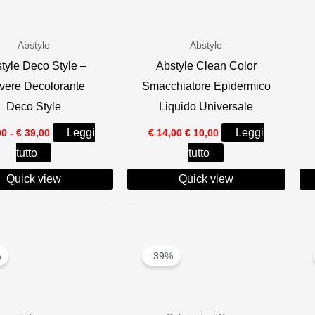
recente
Abstyle
Abstyle
tyle Deco Style –
Abstyle Clean Color
vere Decolorante
Smacchiatore Epidermico
Deco Style
Liquido Universale
Fascia
Il
Il
Leggi
Leggi
00
-
€
39,00
€
14,00
€
10,00
di
prezzo
prezzo
tutto
tutto
prezzo:
originale
attuale
da
era:
è:
Quick view
€ 28,00
Quick view
€ 14,00.
€ 10,00.
a
€ 39,00
%
-39%