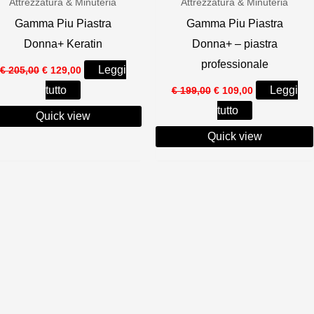
Attrezzatura & Minuteria
Attrezzatura & Minuteria
Gamma Piu Piastra
Gamma Piu Piastra
Donna+ Keratin
Donna+ – piastra
professionale
Il
Il
Leggi
€
205,00
€
129,00
prezzo
prezzo
Il
Il
tutto
Leggi
originale
attuale
€
199,00
€
109,00
prezzo
prezzo
era:
è:
tutto
originale
attuale
Quick view
€ 205,00.
€ 129,00.
era:
è:
Quick view
€ 199,00.
€ 109,00.