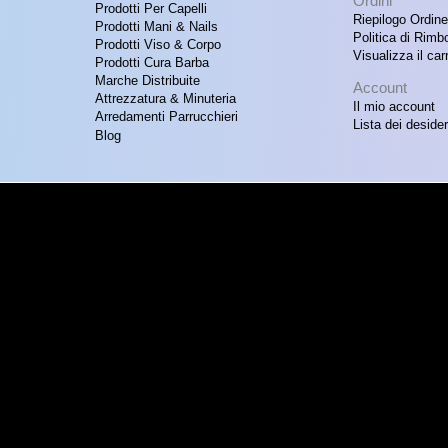
Ordini
Prodotti Per Capelli
Riepilogo Ordine
Prodotti Mani & Nails
Politica di Rimb
Prodotti Viso & Corpo
Visualizza il carr
Prodotti Cura Barba
Marche Distribuite
Account
Attrezzatura & Minuteria
Il mio account
Arredamenti Parrucchieri
Lista dei desider
Blog