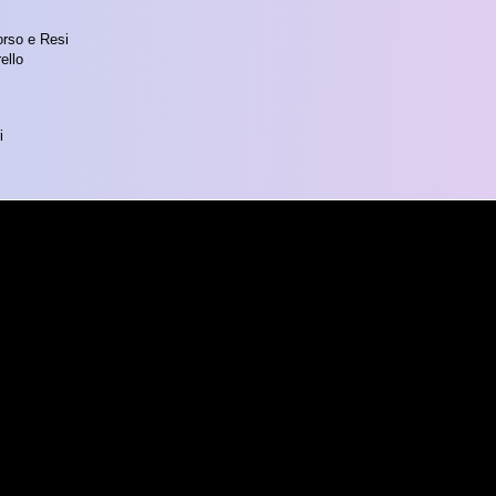
orso e Resi
ello
i