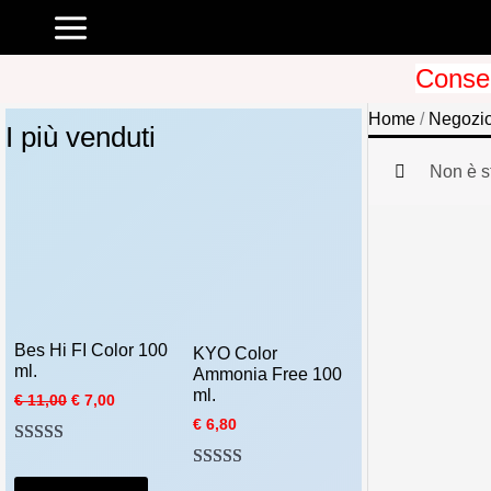
Vai
al
Conseg
contenuto
Home
/
Negozi
I più venduti
Non è s
Bes Hi FI Color 100
KYO Color
ml.
Ammonia Free 100
ml.
I
I
€
11,00
€
7,00
l
l
€
6,80
p
p
Valutato
2
5.00
r
r
e
e
Valutato
1
5.00
su 5 su base