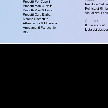
Prodotti Per Capelli
Riepilogo Ordine
Prodotti Mani & Nails
Politica di Rimb
Prodotti Viso & Corpo
Visualizza il carr
Prodotti Cura Barba
Marche Distribuite
Account
Attrezzatura & Minuteria
Il mio account
Arredamenti Parrucchieri
Lista dei desider
Blog