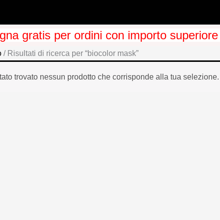
na gratis per ordini con importo superiore
o
/ Risultati di ricerca per “biocolor mask”
tato trovato nessun prodotto che corrisponde alla tua selezione.