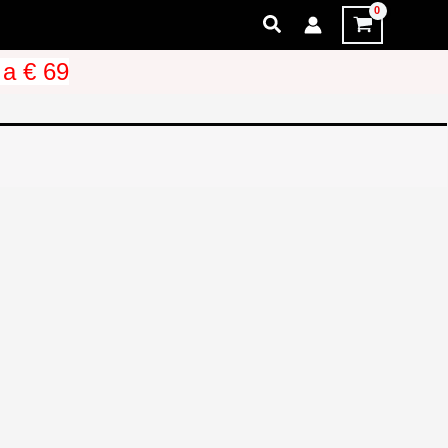
Cerca
 a € 69