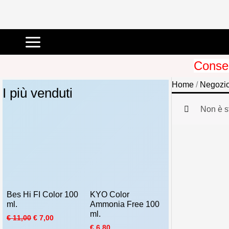
Vai
al
Conseg
contenuto
Home
/
Negozi
I più venduti
Non è s
Bes Hi FI Color 100
KYO Color
ml.
Ammonia Free 100
ml.
I
I
€
11,00
€
7,00
l
l
€
6,80