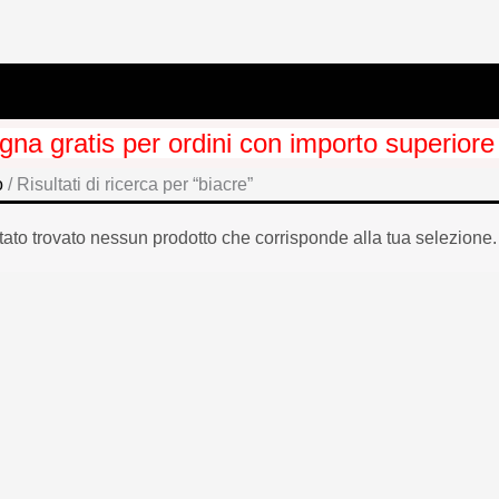
na gratis per ordini con importo superiore
o
/ Risultati di ricerca per “biacre”
tato trovato nessun prodotto che corrisponde alla tua selezione.