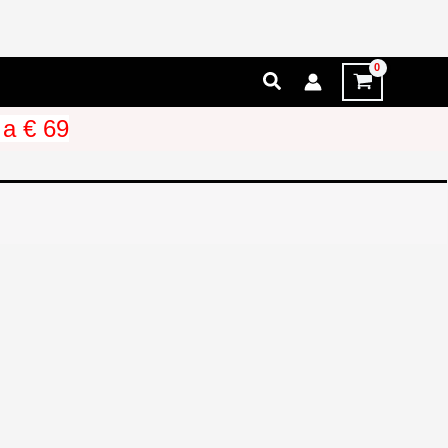
Cerca
 a € 69