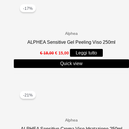
-17%
Alphea
ALPHEA Sensitive Gel Peeling Viso 250ml
Il
Il
Leggi tutto
€
18,00
€
15,00
prezzo
prezzo
originale
attuale
Quick view
era:
è:
€ 18,00.
€ 15,00.
-21%
Alphea
ALPHEA Sensitive Crema Viso Idratazione 250ml