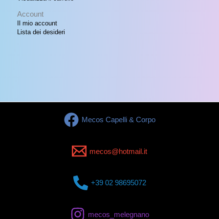
Account
Il mio account
Lista dei desideri
Mecos Capelli & Corpo
mecos@hotmail.it
+39 02 98695072
mecos_melegnano