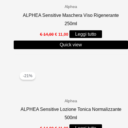
Alphea
ALPHEA Sensitive Maschera Viso Rigenerante
250ml
Il
Il
Leggi tutto
€
14,00
€
11,00
prezzo
prezzo
originale
attuale
Quick view
era:
è:
€ 14,00.
€ 11,00.
-21%
Alphea
ALPHEA Sensitive Lozione Tonica Normalizzante
500ml
Il
Il