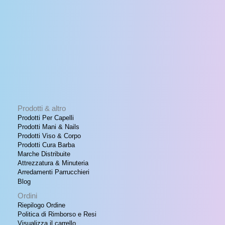
i
a
O
n
l
a
e
F
l
è
e
:
F
e
€
r
E
a
1
:
3
R
€
8
,
T
1
6
Prodotti & altro
7
0
A
Prodotti Per Capelli
0
.
Prodotti Mani & Nails
,
Prodotti Viso & Corpo
0
Prodotti Cura Barba
0
Marche Distribuite
.
Attrezzatura & Minuteria
Arredamenti Parrucchieri
Blog
Ordini
Riepilogo Ordine
Politica di Rimborso e Resi
Visualizza il carrello