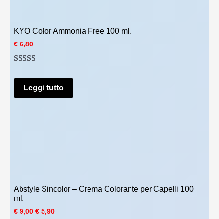
n
l
a
e
l
è
e
:
KYO Color Ammonia Free 100 ml.
e
€
€
6,80
r
a
7
:
,
Valutato
1
5.00
€
0
0
su 5 su base
Leggi tutto
1
.
di
recensioni
1
,
0
0
.
Abstyle Sincolor – Crema Colorante per Capelli 100
ml.
I
I
€
9,00
€
5,90